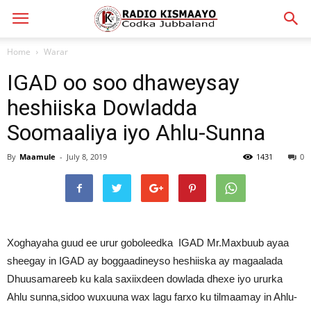
Home
Warar
IGAD oo soo dhaweysay
heshiiska Dowladda
Soomaaliya iyo Ahlu-Sunna
By
Maamule
-
July 8, 2019
1431
0
Xoghayaha guud ee urur goboleedka IGAD Mr.Maxbuub ayaa
sheegay in IGAD ay boggaadineyso heshiiska ay magaalada
Dhuusamareeb ku kala saxiixdeen dowlada dhexe iyo ururka
Ahlu sunna,sidoo wuxuuna wax lagu farxo ku tilmaamay in Ahlu-