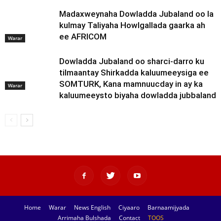
Madaxweynaha Dowladda Jubaland oo la
kulmay Taliyaha Howlgallada gaarka ah
ee AFRICOM
Warar
Dowladda Jubaland oo sharci-darro ku
tilmaantay Shirkadda kaluumeeysiga ee
SOMTURK, Kana mamnuucday in ay ka
Warar
kaluumeeysto biyaha dowladda jubbaland
Home
Warar
News English
Ciyaaro
Barnaamijyada
Arrimaha Bulshada
Contact
TOOS