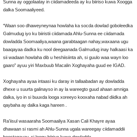
Sunna ay oggolaatay in ciidamadeeda ay ku biiriso kuwa Xoogga
dalka Soomaaliyeed.
“Waan soo dhaweyneynaa howlaha ka socda dowlad goboleedka
Galmudug iyo ku biiristii ciidamada Ahlu-Sunna ee ciidamada
dowladda Soomaaliya,waana garabtaagan nahay,waxaana ugu
baaqayaa dadka ku nool deegaanada Galmudug inay halkaasi ka
sii wadaan howlaha dib u heshiisiinta ah, si guulo waa wayn loo
gaaro” ayuu yiri Maxbuub Macalin Xoghayaha guud ee IGAD.
Xoghayaha ayaa intaasi ku daray in tallaabadan ay dowladda
dhexe u suurta galinayso in ay la wareegto guud ahaan amniga
dalka, iyo in si buuxda looga xoreeyo kooxaha nabad diidka ah
qaybaha ay dalka kaga hareen .
Ra’iisul wasaaraha Soomaaliya Xasan Cali Khayre ayaa
dhawaan si rasmi ah Ahlu-Sunna ugala wareegay ciidamaddii
hoostagayay, si loogu biiriyo kuwa dowladda.