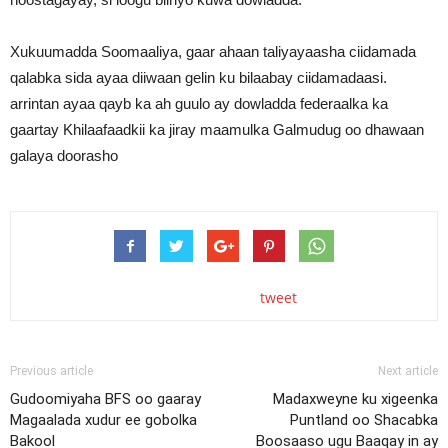
Xukuumadda Soomaaliya, gaar ahaan taliyayaasha ciidamada
qalabka sida ayaa diiwaan gelin ku bilaabay ciidamadaasi.
arrintan ayaa qayb ka ah guulo ay dowladda federaalka ka
gaartay Khilaafaadkii ka jiray maamulka Galmudug oo dhawaan
galaya doorasho
tweet
Previous article
Next article
Gudoomiyaha BFS oo gaaray
Madaxweyne ku xigeenka
Magaalada xudur ee gobolka
Puntland oo Shacabka
Bakool
Boosaaso ugu Baaqay in ay