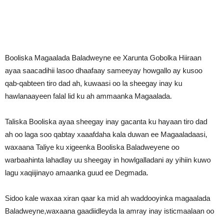
Booliska Magaalada Baladweyne ee Xarunta Gobolka Hiiraan
ayaa saacadihii lasoo dhaafaay sameeyay howgallo ay kusoo
qab-qabteen tiro dad ah, kuwaasi oo la sheegay inay ku
hawlanaayeen falal lid ku ah ammaanka Magaalada.
Taliska Booliska ayaa sheegay inay gacanta ku hayaan tiro dad
ah oo laga soo qabtay xaaafdaha kala duwan ee Magaaladaasi,
waxaana Taliye ku xigeenka Booliska Baladweyene oo
warbaahinta lahadlay uu sheegay in howlgalladani ay yihiin kuwo
lagu xaqiijinayo amaanka guud ee Degmada.
Sidoo kale waxaa xiran qaar ka mid ah waddooyinka magaalada
Baladweyne,waxaana gaadiidleyda la amray inay isticmaalaan oo