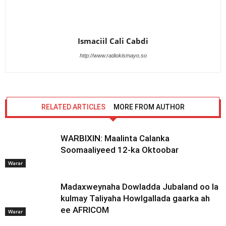
Ismaciil Cali Cabdi
http://www.radiokismayo.so
RELATED ARTICLES
MORE FROM AUTHOR
WARBIXIN: Maalinta Calanka
Soomaaliyeed 12-ka Oktoobar
Warar
Madaxweynaha Dowladda Jubaland oo la
kulmay Taliyaha Howlgallada gaarka ah
ee AFRICOM
Warar