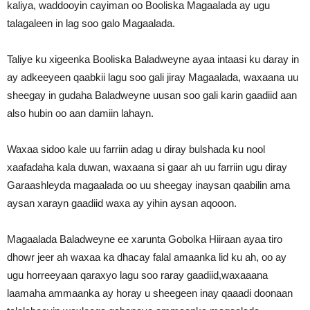
kaliya, waddooyin cayiman oo Booliska Magaalada ay ugu
talagaleen in lag soo galo Magaalada.
Taliye ku xigeenka Booliska Baladweyne ayaa intaasi ku daray in
ay adkeeyeen qaabkii lagu soo gali jiray Magaalada, waxaana uu
sheegay in gudaha Baladweyne uusan soo gali karin gaadiid aan
also hubin oo aan damiin lahayn.
Waxaa sidoo kale uu farriin adag u diray bulshada ku nool
xaafadaha kala duwan, waxaana si gaar ah uu farriin ugu diray
Garaashleyda magaalada oo uu sheegay inaysan qaabilin ama
aysan xarayn gaadiid waxa ay yihin aysan aqooon.
Magaalada Baladweyne ee xarunta Gobolka Hiiraan ayaa tiro
dhowr jeer ah waxaa ka dhacay falal amaanka lid ku ah, oo ay
ugu horreeyaan qaraxyo lagu soo raray gaadiid,waxaaana
laamaha ammaanka ay horay u sheegeen inay qaaadi doonaan