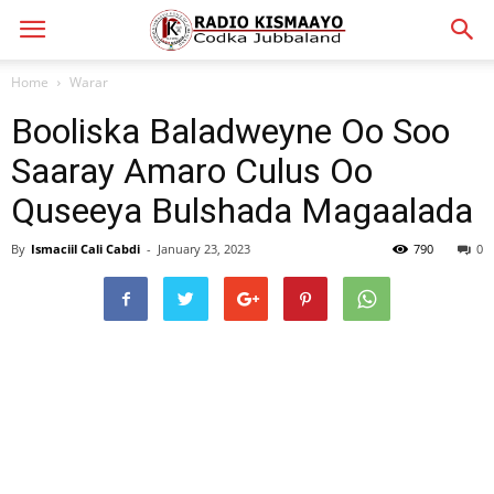
Home
Warar
Booliska Baladweyne Oo Soo
Saaray Amaro Culus Oo
Quseeya Bulshada Magaalada
By
Ismaciil Cali Cabdi
-
January 23, 2023
790
0