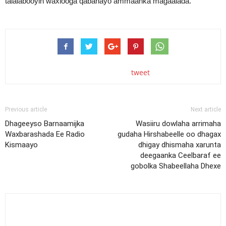
talalabooyin waxlooga qabanayo ammaanka magaalada.
tweet
Previous article
Next article
Dhageeyso Barnaamijka
Wasiiru dowlaha arrimaha
Waxbarashada Ee Radio
gudaha Hirshabeelle oo dhagax
Kismaayo
dhigay dhismaha xarunta
deegaanka Ceelbaraf ee
gobolka Shabeellaha Dhexe