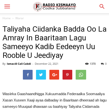
Home
Warar
Taliyaha Ciidanka Badda Oo La
Amray In Baaritaan Lagu
Sameeyo Kadib Eedeeyn Uu
Rooble U Jeediyay
By
Ismaciil Cali Cabdi
-
December 22, 2021
1370
0
Wasiirka Gaashaandhigga Xukuumadda Federaalka Soomaaliya
Xasan Xuseen Xaaji ayaa dalbaday in Baaritaan dheeraad ah lagu
sameeyo Muuqaal dhawaan uu baahiyay Taliyaha Ciidamada