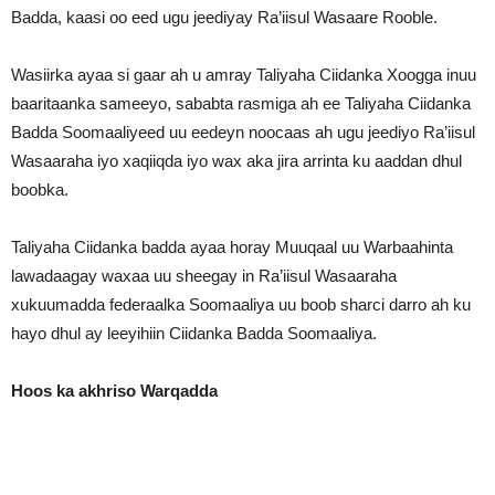
Badda, kaasi oo eed ugu jeediyay Ra’iisul Wasaare Rooble.
Wasiirka ayaa si gaar ah u amray Taliyaha Ciidanka Xoogga inuu
baaritaanka sameeyo, sababta rasmiga ah ee Taliyaha Ciidanka
Badda Soomaaliyeed uu eedeyn noocaas ah ugu jeediyo Ra’iisul
Wasaaraha iyo xaqiiqda iyo wax aka jira arrinta ku aaddan dhul
boobka.
Taliyaha Ciidanka badda ayaa horay Muuqaal uu Warbaahinta
lawadaagay waxaa uu sheegay in Ra’iisul Wasaaraha
xukuumadda federaalka Soomaaliya uu boob sharci darro ah ku
hayo dhul ay leeyihiin Ciidanka Badda Soomaaliya.
Hoos ka akhriso Warqadda