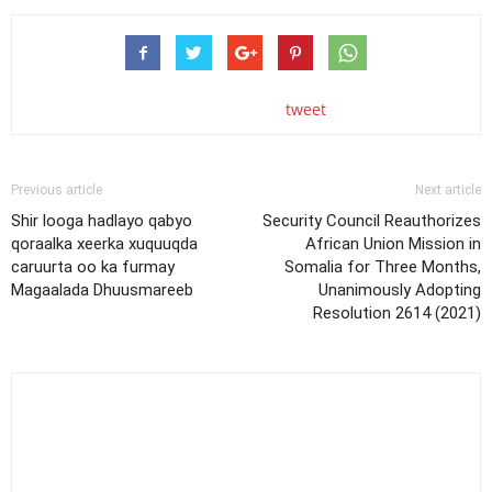
tweet
Previous article
Next article
Shir looga hadlayo qabyo
Security Council Reauthorizes
qoraalka xeerka xuquuqda
African Union Mission in
caruurta oo ka furmay
Somalia for Three Months,
Magaalada Dhuusmareeb
Unanimously Adopting
Resolution 2614 (2021)