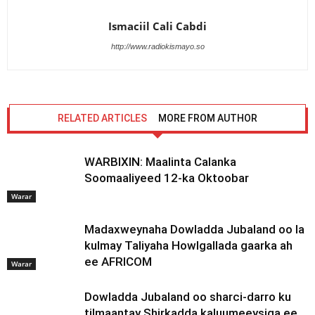
Ismaciil Cali Cabdi
http://www.radiokismayo.so
RELATED ARTICLES
MORE FROM AUTHOR
WARBIXIN: Maalinta Calanka
Soomaaliyeed 12-ka Oktoobar
Warar
Madaxweynaha Dowladda Jubaland oo la
kulmay Taliyaha Howlgallada gaarka ah
ee AFRICOM
Warar
Dowladda Jubaland oo sharci-darro ku
tilmaantay Shirkadda kaluumeeysiga ee