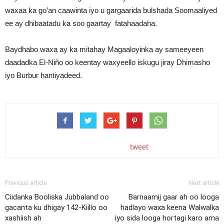
waxaa ka go’an caawinta iyo u gargaarida bulshada Soomaaliyed
ee ay dhibaatadu ka soo gaartay fatahaadaha.
Baydhabo waxa ay ka mitahay Magaaloyinka ay sameeyeen
daadadka El-Niño oo keentay waxyeello iskugu jiray Dhimasho
iyo Burbur hantiyadeed.
tweet
Previous article
Next article
Ciidanka Booliska Jubbaland oo
Barnaamij gaar ah oo looga
gacanta ku dhigay 142-Kiillo oo
hadlayo waxa keena Walwalka
xashiish ah
iyo sida looga hortagi karo ama