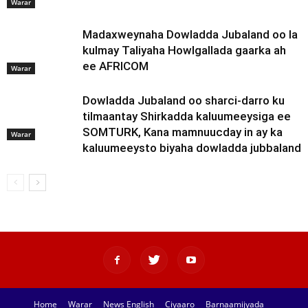
Warar
Madaxweynaha Dowladda Jubaland oo la
kulmay Taliyaha Howlgallada gaarka ah
ee AFRICOM
Warar
Dowladda Jubaland oo sharci-darro ku
tilmaantay Shirkadda kaluumeeysiga ee
SOMTURK, Kana mamnuucday in ay ka
Warar
kaluumeeysto biyaha dowladda jubbaland
Home
Warar
News English
Ciyaaro
Barnaamijyada