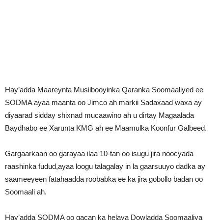
Hay’adda Maareynta Musiibooyinka Qaranka Soomaaliyed ee
SODMA ayaa maanta oo Jimco ah markii Sadaxaad waxa ay
diyaarad sidday shixnad mucaawino ah u dirtay Magaalada
Baydhabo ee Xarunta KMG ah ee Maamulka Koonfur Galbeed.
Gargaarkaan oo garayaa ilaa 10-tan oo isugu jira noocyada
raashinka fudud,ayaa loogu talagalay in la gaarsuuyo dadka ay
saameeyeen fatahaadda roobabka ee ka jira gobollo badan oo
Soomaali ah.
Hay’adda SODMA oo gacan ka helaya Dowladda Soomaaliya