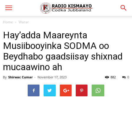
Home
Warar
Hay’adda Maareynta
Musiibooyinka SODMA oo
Beydhabo gaadsiisay shixnad
mucaawino ah
By
Shirwac Cumar
-
November 17, 2023
882
0