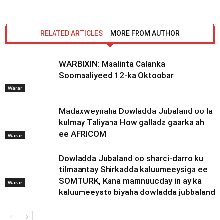
RELATED ARTICLES
MORE FROM AUTHOR
WARBIXIN: Maalinta Calanka
Soomaaliyeed 12-ka Oktoobar
Warar
Madaxweynaha Dowladda Jubaland oo la
kulmay Taliyaha Howlgallada gaarka ah
ee AFRICOM
Warar
Dowladda Jubaland oo sharci-darro ku
tilmaantay Shirkadda kaluumeeysiga ee
SOMTURK, Kana mamnuucday in ay ka
Warar
kaluumeeysto biyaha dowladda jubbaland