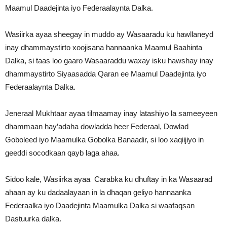
Maamul Daadejinta iyo Federaalaynta Dalka.
Wasiirka ayaa sheegay in muddo ay Wasaaradu ku hawllaneyd
inay dhammaystirto xoojisana hannaanka Maamul Baahinta
Dalka, si taas loo gaaro Wasaaraddu waxay isku hawshay inay
dhammaystirto Siyaasadda Qaran ee Maamul Daadejinta iyo
Federaalaynta Dalka.
Jeneraal Mukhtaar ayaa tilmaamay inay latashiyo la sameeyeen
dhammaan hay’adaha dowladda heer Federaal, Dowlad
Goboleed iyo Maamulka Gobolka Banaadir, si loo xaqiijiyo in
geeddi socodkaan qayb laga ahaa.
Sidoo kale, Wasiirka ayaa Carabka ku dhuftay in ka Wasaarad
ahaan ay ku dadaalayaan in la dhaqan geliyo hannaanka
Federaalka iyo Daadejinta Maamulka Dalka si waafaqsan
Dastuurka dalka.