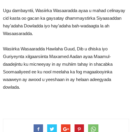
Ugu dambayntii, Wasiirka Wasaaradda ayaa u mahad celinayay
cid kasta oo gacan ka gaysatay dhammaystirka Siyaasaddan
hay’adaha Dowladda iyo hay’adaha bah-wadaagta la ah
Wasaasaradda.
Wasiirka Wasaaradda Hawlaha Guud, Dib u dhiska iyo
Guriyeynta xilgaarsiinta Maxamed Aadan ayaa Maamul-
daadejintu ku micneeyay in ay muhiim tahay in shacabka
Soomaaliyeed ee ku nool meelaha ka fog magaalooyinka
waaweyn ay awood u yeeshaan in ay helaan adeegyada
dowlada.