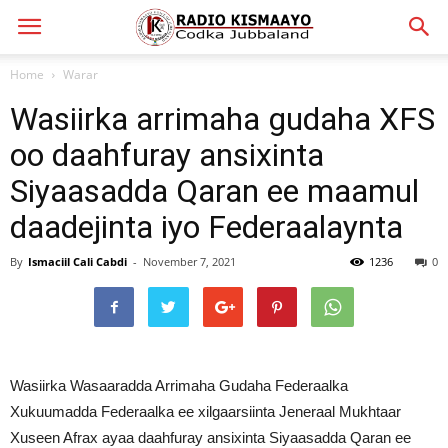
Home
Warar
Wasiirka arrimaha gudaha XFS
oo daahfuray ansixinta
Siyaasadda Qaran ee maamul
daadejinta iyo Federaalaynta
By
Ismaciil Cali Cabdi
-
November 7, 2021
1236
0
Wasiirka Wasaaradda Arrimaha Gudaha Federaalka
Xukuumadda Federaalka ee xilgaarsiinta Jeneraal Mukhtaar
Xuseen Afrax ayaa daahfuray ansixinta Siyaasadda Qaran ee